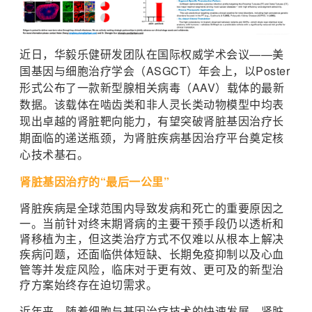
近日，华毅乐健研发团队在国际权威学术会议——美
国基因与细胞治疗学会（ASGCT）年会上，以Poster
形式公布了一款新型腺相关病毒（AAV）载体的最新
数据。该载体在啮齿类和非人灵长类动物模型中均表
现出卓越的肾脏靶向能力，有望突破肾脏基因治疗长
期面临的递送瓶颈，为肾脏疾病基因治疗平台奠定核
心技术基石。
肾脏基因治疗的“最后一公里”
肾脏疾病是全球范围内导致发病和死亡的重要原因之
一。当前针对终末期肾病的主要干预手段仍以透析和
肾移植为主，但这类治疗方式不仅难以从根本上解决
疾病问题，还面临供体短缺、长期免疫抑制以及心血
管等并发症风险，临床对于更有效、更可及的新型治
疗方案始终存在迫切需求。
近年来，随着细胞与基因治疗技术的快速发展，肾脏