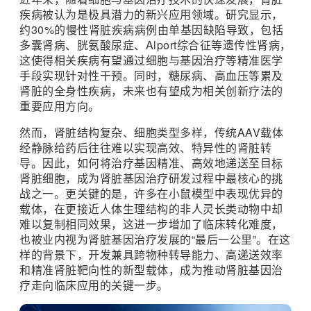
疾病被认为是极具潜力的新兴应用领域。研究显示，
约30%的慢性肾脏疾病病例由单基因缺陷导致
，包括
多囊肾病、胱氨酸尿症、Alport综合征等遗传性肾病，
这使得相关疾病有望通过细胞与基因治疗等精准医学
手段实现针对性干预。同时，糖尿病、高血压等累及
肾脏的全身性疾病，未来也有望成为相关创新疗法的
重要应用方向。
然而，肾脏结构复杂、细胞类型多样，传统AAV载体
经静脉给药后往往难以实现高效、特异性的肾脏转
导。因此，如何将治疗基因精准、高效地递送至目标
肾脏细胞，成为肾脏基因治疗研发过程中最核心的挑
战之一。更关键的是，许多在小鼠模型中表现优异的
载体，在更接近人体生理结构的非人灵长类动物中却
难以复制相同效果，这进一步增加了临床转化难度，
也被业内视为肾脏基因治疗发展的“最后一公里”。在这
样的背景下，开发兼具跨物种转导能力、高递送效率
和精准肾脏靶向性的新型载体，成为推动肾脏基因治
疗走向临床应用的关键一步。