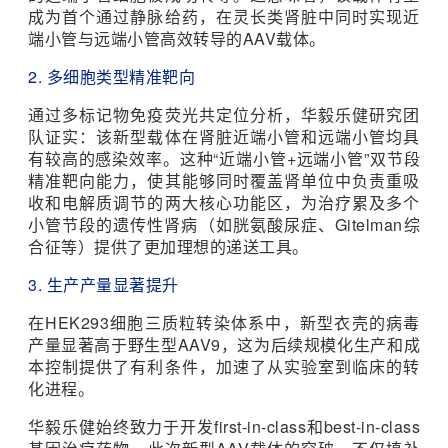
成为首个通过静脉给药，在灵长类肾脏中同时实现近
端小管与远端小管高效转导的AAV载体。
2. 多细胞类型精准靶向
通过多标记物免疫荧光共定位分析，华毅乐健研究团
队证实：该新型载体在肾脏近端小管和远端小管均具
有较高的感染效率。这种“近端小管+远端小管”双节段
精准靶向能力，使其能够同时覆盖肾单位中负责重吸
收和电解质调节的两大核心功能区，为治疗累及多个
小管节段的遗传性肾病（如胱氨酸尿症、Gitelman综
合征等）提供了更加理想的递送工具。
3. 生产产量显著提升
在HEK293细胞三质粒转染体系中，新型衣壳的病毒
产量显著高于野生型AAV9，这为后续规模化生产和成
本控制提供了有利条件，加速了从实验室到临床的转
化进程。
华毅乐健始终致力于开发first-in-class和best-in-class