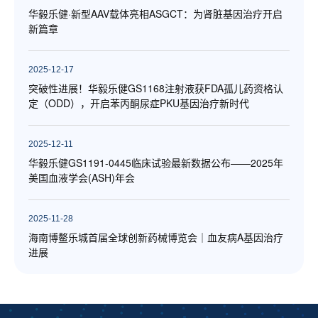
华毅乐健·新型AAV载体亮相ASGCT：为肾脏基因治疗开启
新篇章
2025-12-17
突破性进展！华毅乐健GS1168注射液获FDA孤儿药资格认
定（ODD），开启苯丙酮尿症PKU基因治疗新时代
2025-12-11
华毅乐健GS1191-0445临床试验最新数据公布——2025年
美国血液学会(ASH)年会
2025-11-28
海南博鳌乐城首届全球创新药械博览会｜血友病A基因治疗
进展