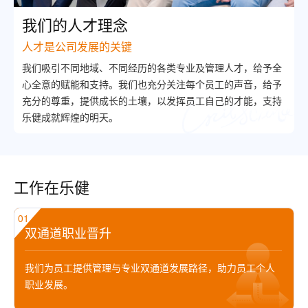
我们的人才理念
人才是公司发展的关键
我们吸引不同地域、不同经历的各类专业及管理人才，给予全
心全意的赋能和支持。我们也充分关注每个员工的声音，给予
充分的尊重，提供成长的土壤，以发挥员工自己的才能，支持
乐健成就辉煌的明天。
工作在乐健
01
双通道职业晋升
我们为员工提供管理与专业双通道发展路径，助力员工个人
职业发展。