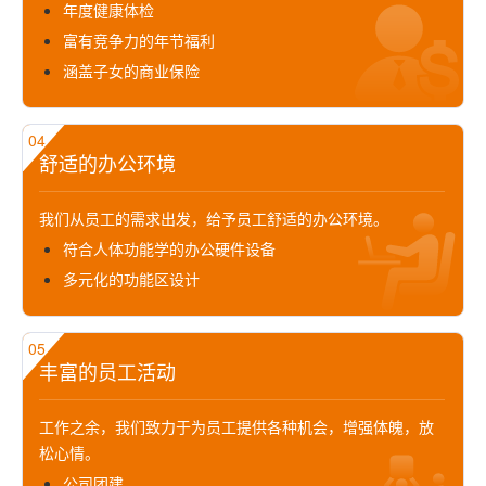
年度健康体检
富有竞争力的年节福利
涵盖子女的商业保险
04
舒适的办公环境
我们从员工的需求出发，给予员工舒适的办公环境。
符合人体功能学的办公硬件设备
多元化的功能区设计
05
丰富的员工活动
工作之余，我们致力于为员工提供各种机会，增强体魄，放
松心情。
公司团建