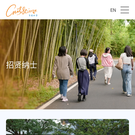
EN
招贤纳士