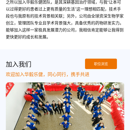
之所以加入华毅乐健团队，是其深耕基因治疗领域，与我“让本可
以过得更好的患者过上更有质量的生活”这一理想相匹配，技术手
段也与我原有的技术背景相关联；另外，公司由全球资深生物学家
创立，管理团队专业且学术背景强大，具备优秀的药物研发实力。
能够加入这样一家极具发展潜力的公司，我相信肯定能够让我得到
更快更好的成长和发展。
加入我们
职位浏览
欢迎加入华毅乐健，同心同行，携手共进