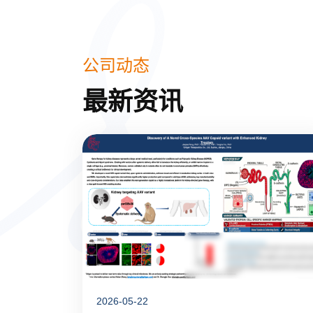
公司动态
最新资讯
2026-05-22