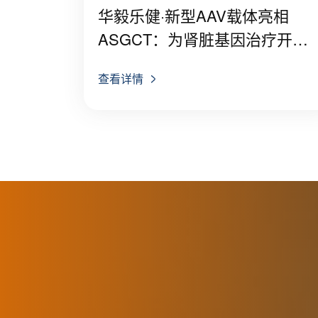
华毅乐健·新型AAV载体亮相
ASGCT：为肾脏基因治疗开启
新篇章
查看详情