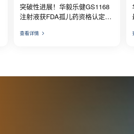
突破性进展！华毅乐健GS1168
注射液获FDA孤儿药资格认定
（ODD），开启苯丙酮尿症PKU
查看详情
基因治疗新时代