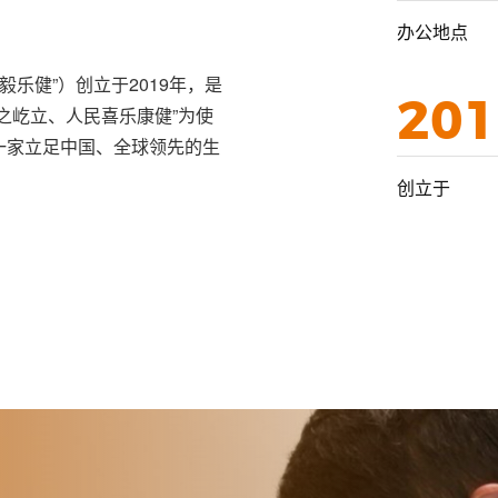
办公地点
乐健”）创立于2019年，是
201
之屹立、人民喜乐康健”为使
一家立足中国、全球领先的生
创立于