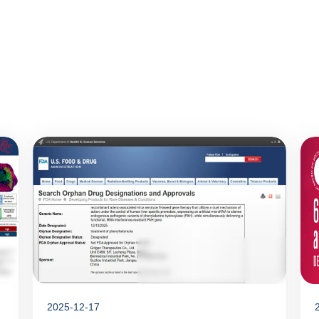
2025-12-17