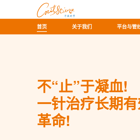
首页
关于我们
平台与管
不“止”于凝血!
一针治疗长期有
革命!
国内首个获批IND并快速进入