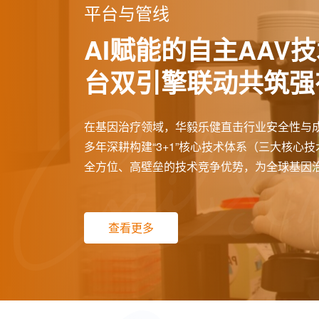
平台与管线
AI赋能的自主AAV
台双引擎联动共筑强
在基因治疗领域，华毅乐健直击行业安全性与成
多年深耕构建“3+1”核心技术体系（三大核心
全方位、高壁垒的技术竞争优势，为全球基因
查看更多