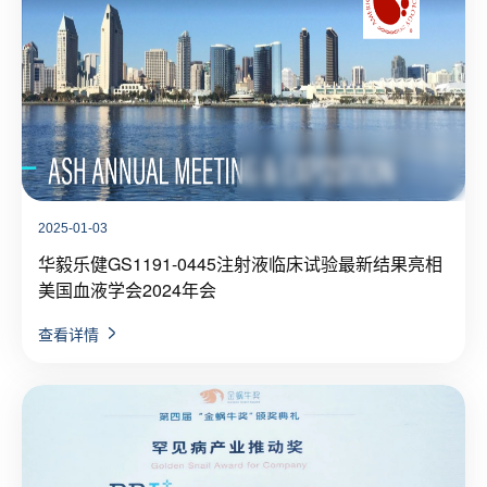
2025-01-03
华毅乐健GS1191-0445注射液临床试验最新结果亮相
美国血液学会2024年会
查看详情