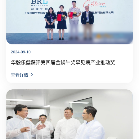
2024-09-10
华毅乐健获评第四届金蜗牛奖罕见病产业推动奖
查看详情