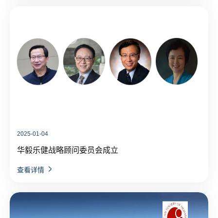
2025-01-04
华毅乐健战略顾问委员会成立
查看详情