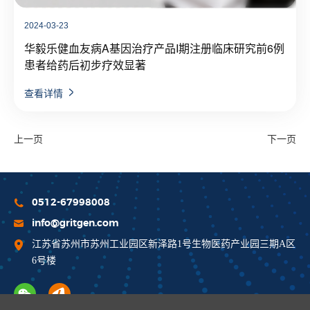
2024-03-23
华毅乐健血友病A基因治疗产品I期注册临床研究前6例
患者给药后初步疗效显著
查看详情
上一页
下一页
0512-67998008
info@gritgen.com
江苏省苏州市苏州工业园区新泽路1号生物医药产业园三期A区
6号楼