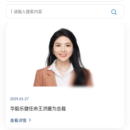
2025-01-27
华毅乐健任命王洪媛为总裁
查看详情